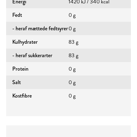
1420 kJ / 340 kcal
Energi
0 g
Fedt
0 g
- heraf mættede fedtsyrer
83 g
Kulhydrater
83 g
- heraf sukkerarter
0 g
Protein
0 g
Salt
0 g
Kostfibre