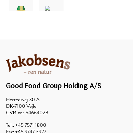
HONNING
Akaciehonning
HONNING
Økologisk
Akaciehonning
Good Food Group Holding A/S
Herredsvej 30 A
DK-7100 Vejle
CVR-nr.: 54664028
Tel.: +45 7571 1800
Fax: +45 9747 3927