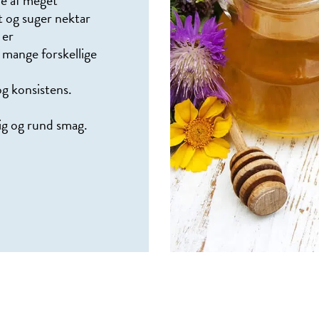
de af meget
t og suger nektar
 er
 mange forskellige
og konsistens.
ig og rund smag.