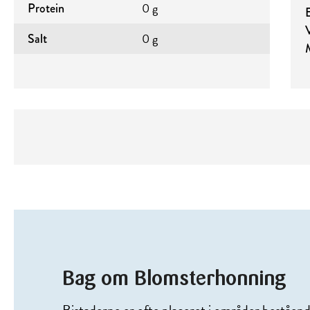
0 g
Protein
0 g
Salt
Bag om Blomsterhonning