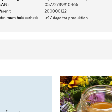
05772739910466
EAN:
200000122
Varenr:
547 dage fra produktion
Minimum holdbarhed: