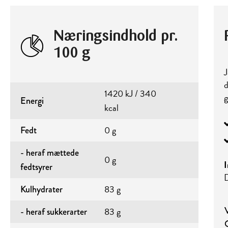
Næringsindhold pr.
100 g
J
d
1420 kJ / 340
g
Energi
kcal
0 g
Fedt
- heraf mættede
0 g
I
fedtsyrer
D
83 g
Kulhydrater
83 g
- heraf sukkerarter