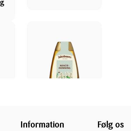
ng
HONNING
g
Akaciehonning
Information
Følg os