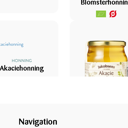
Blomsterhonni
HONNING
Akaciehonning
HONNING
Akaciehonnin
Navigation