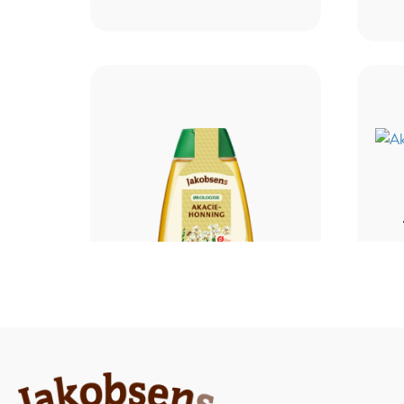
HONNING
Økologisk
Akaciehonning