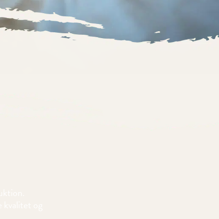
uktion.
 kvalitet og