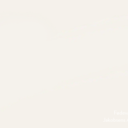
Fødeva
Jakobsens A