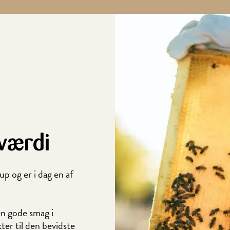
 værdi
 og er i dag en af
en gode smag i
er til den bevidste