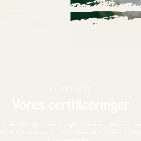
CERTIFICERINGER
Vores certificeringer
resikkerhed og kvalitet er nøgleord i enhver fødevareprod
/S er IFS-certificeret, hvilket sikrer vores produkters høje
fødevaresikkerhed.