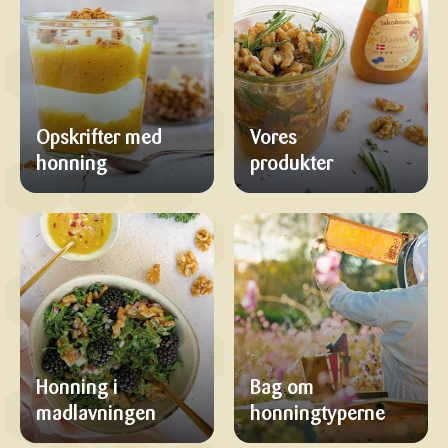
Opskrifter med
Vores
honning
produkter
Honning i
Bag om
madlavningen
honningtyperne