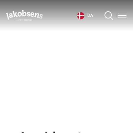
DA
Ofte stillede
spørgsmål