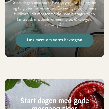
Start dagen med vores havregryn – To økologiske
og to glutenfrie varianter. En nem genvej til mere
fuldkorn i dit morgenmåltid, som bidrager til en
fantastisk mæthedsfornemmelse. Økologisk,
naturligvis!
Læs mere om vores havregryn
Start dagen med gode