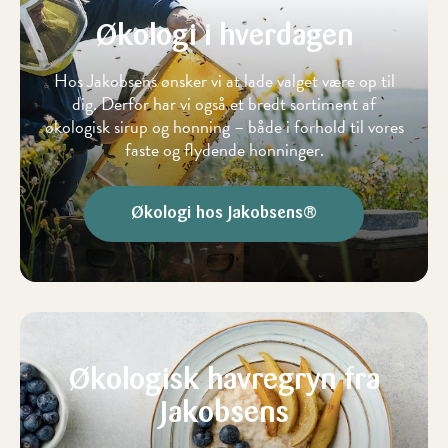
Økologi i hverdagen
Hos Jakobsens ønsker vi at lade valget være op til
dig. Derfor har vi også et bredt sortiment af
økologisk sirup og honning – både i forhold til vores
faste og flydende honninger.
Økologi hos Jakobsens®
Økologisk havregryn fra
Jakobsens