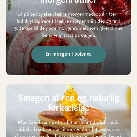
morgenrutiner
Gå på opdagelse i lækre morgenmadsopskrifter –
lad dig inspirere til lækre morgenmåltider og find
gode tips til de gode morgenruiner, som giver dig en
behagelig start på dagen.
En morgen i balance
Smagen af ren og naturlig
forkælelse
Med Jakobsens på bordet er du altid sikret godt
selskab. Jakobsens er til morgenbordet, frokosten,
aftensmaden eller dine drikkevarer. Nyd din favorit