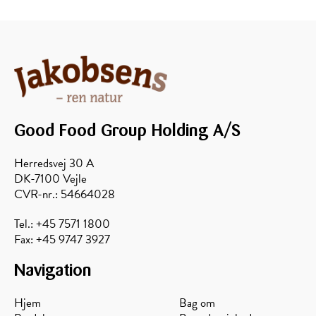
HONNING
HONNING
Dansk
Dansk
Raps
flydende
Good Food Group Holding A/S
Honning
honning
Herredsvej 30 A
DK-7100 Vejle
CVR-nr.: 54664028
Tel.: +45 7571 1800
Fax: +45 9747 3927
Navigation
Hjem
Bag om