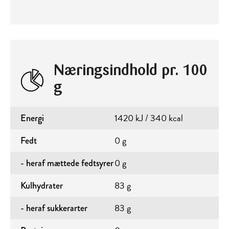
Næringsindhold pr. 100
g
1420 kJ / 340 kcal
Energi
0 g
Fedt
0 g
- heraf mættede fedtsyrer
83 g
Kulhydrater
83 g
- heraf sukkerarter