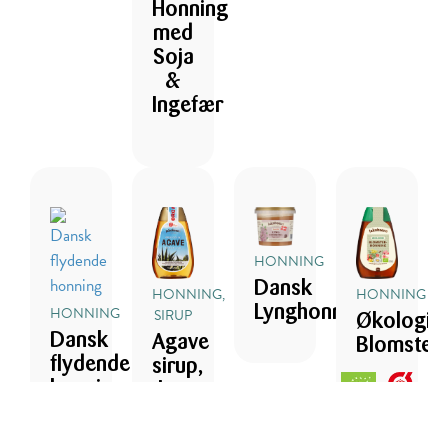
Honning
med
Soja
&
Ingefær
HONNING
Dansk
HONNING,
HONNING
Lynghonning
HONNING
SIRUP
Økologis
Dansk
Agave
Blomster
flydende
sirup,
honning
lys,
økologisk