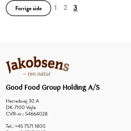
Forrige side
1
2
3
Good Food Group Holding A/S
Herredsvej 30 A
DK-7100 Vejle
CVR-nr.: 54664028
Tel.: +45 7571 1800