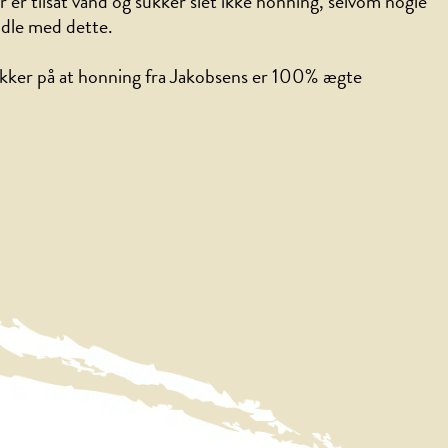
 er tilsat vand og sukker slet ikke honning, selvom nogle
ndle med dette.
ikker på at honning fra Jakobsens er 100% ægte