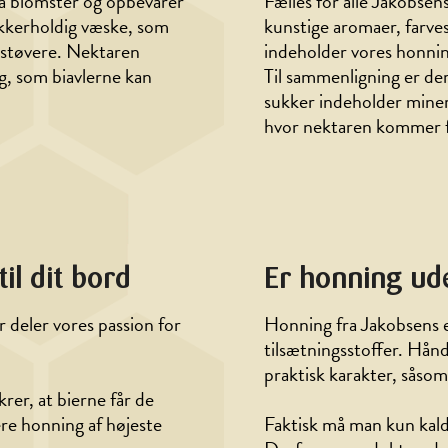
fra blomster og opbevarer
Fælles for alle Jakobsens
sukkerholdig væske, som
kunstige aromaer, farve
estøvere. Nektaren
indeholder vores honni
ng, som biavlerne kan
Til sammenligning er de
sukker indeholder miner
hvor nektaren kommer f
il dit bord
Er honning ude
 deler vores passion for
Honning fra Jakobsens e
tilsætningsstoffer. Hån
praktisk karakter, såsom
krer, at bierne får de
vere honning af højeste
Faktisk må man kun kald