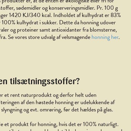
 produkter er, at de enten er økologiske eller fri for
stoffer, sødemidler og konserveringsmidler. Pr. 100 g
nger 1420 KJ/340 kcal. Indholdet af kulhydrat er 83%
r 100% kulhydrat i sukker. Dette da honning udover
aler og proteiner samt antioxidanter fra blomsterne,
ra. Se vores store udvalg af velsmagende
honning her
.
n tilsætningsstoffer?
r et rent naturprodukt og derfor helt uden
dteringen af den høstede honning er udelukkende af
 slyngning og evt. omrøring, før det hældes på glas.
e et produkt for honning, hvis det er 100% naturligt.