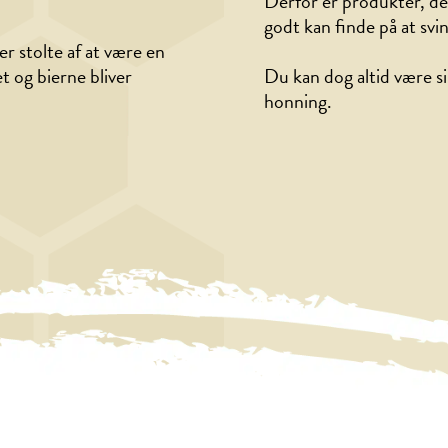
Derfor er produkter, der
godt kan finde på at svi
er stolte af at være en
et og bierne bliver
Du kan dog altid være s
honning.