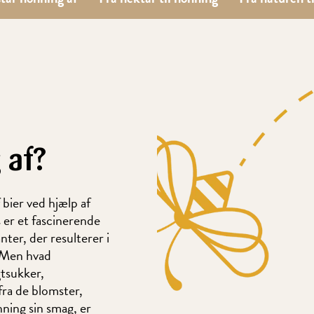
 af?
 bier ved hjælp af
 er et fascinerende
ter, der resulterer i
. Men hvad
tsukker,
fra de blomster,
nning sin smag, er