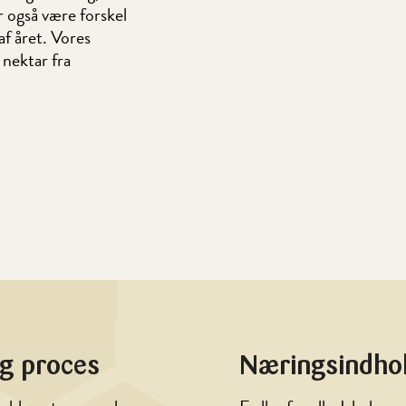
r også være forskel
af året. Vores
 nektar fra
ig proces
Næringsindhol