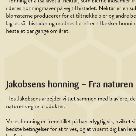
Honning er altså lavet af nektar, som bierne indsamler 
i deres honningmaver på vej til bistadet. Nektar er en 
blomsterne producerer for at tiltrække bier og andre b
lagres så i bistader og modnes herefter til lækker honni
høste et par gange om året.
Jakobsens honning – Fra naturen t
Hos Jakobsens arbejder vi tæt sammen med biavlere, der
naturens egne produkter.
Vores honning er fremstillet på bæredygtig vis, hvilket si
bedste betingelser for at trives, og at vi samtidig kan le