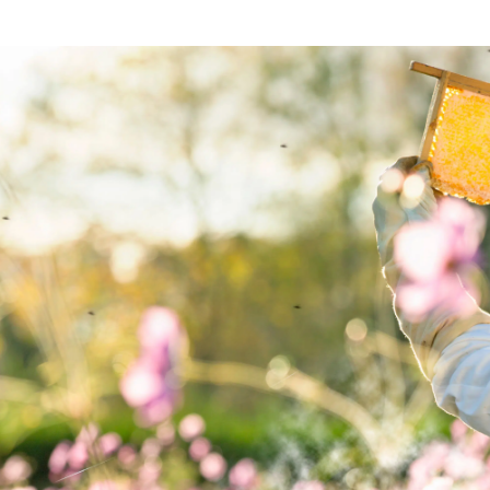
DESSERT, MORGENMAD
Karamelliserede
Yo
ananas med
h
kokoscreme