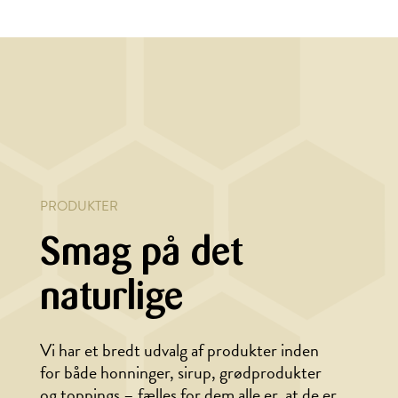
BAGNING, MORGENMAD
Køleskabsboller
med fetacreme og
krydret honning
PRODUKTER
Smag på det
naturlige
Vi har et bredt udvalg af produkter inden
for både honninger, sirup, grødprodukter
og toppings – fælles for dem alle er, at de er