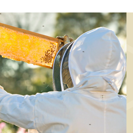
MORGENMAD
DESSERT, JUL/NYTÅR,
MORGENMAD
ghurt med sprødt
Julevafler
onningristet brød
og bær