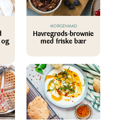
MORGENMAD
d
Havregrøds-brownie
 og
med friske bær