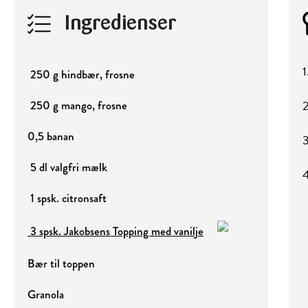
Ingredienser
1
250 g hindbær, frosne
2
250 g mango, frosne
0,5 banan
3
5 dl valgfri mælk
4
1 spsk. citronsaft
3 spsk. Jakobsens Topping med vanilje
Bær til toppen
Granola