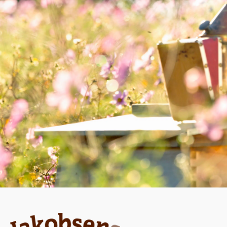
MORGENMAD
Yoghurt naturel med
flydende honning
b