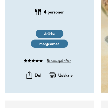
4 personer
drikke
morgenmad
Bedøm opskriften
Rated
4
out
Del
Udskriv
of
5