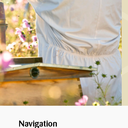
DRIKKE, MORGENMAD
Smoothie med
låbær, banan og
appelsin
Navigation