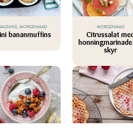
BAGNING, MORGENMAD
MORGENMAD
ini bananmuffins
Citrussalat me
honningmarinade
skyr