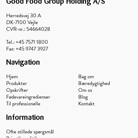
Good Food Group Holding A/S
Herredsvej 30 A
DK-7100 Vejle
CVR-nr.: 54664028
Tel.: +45 7571 1800
Fax: +45 9747 3927
Navigation
Hjem
Bag om
Produkter
Bæredygtighed
Opskrifter
Om os
Fødevareingredienser
Blog
Til professionelle
Kontakt
Information
Ofte stillede spørgsmål