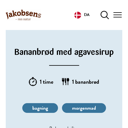
DA
Bananbrød med agavesirup
1 time
1 bananbrød
bagning
morgenmad