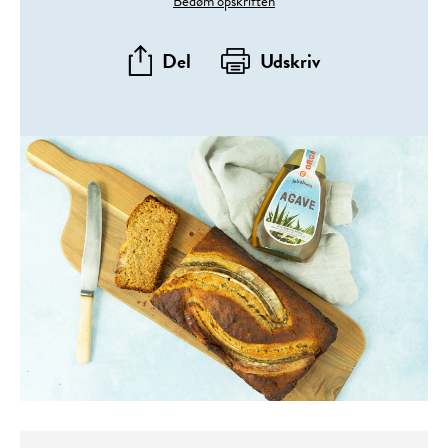
Bedøm opskriften
Del
Udskriv