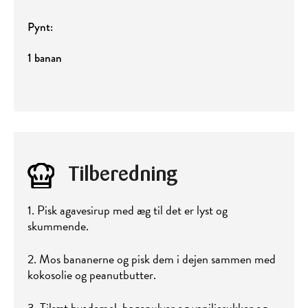
Pynt:
1 banan
Tilberedning
1. Pisk agavesirup med æg til det er lyst og
skummende.
2. Mos bananerne og pisk dem i dejen sammen med
kokosolie og peanutbutter.
3. Tilsæt hvedemel, bagepulver og vaniljesukker og