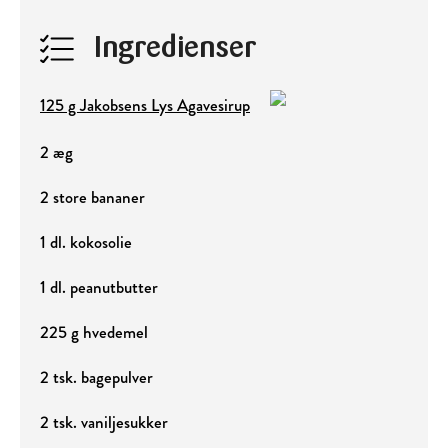
Ingredienser
125 g Jakobsens Lys Agavesirup
2 æg
2 store bananer
1 dl. kokosolie
1 dl. peanutbutter
225 g hvedemel
2 tsk. bagepulver
2 tsk. vaniljesukker