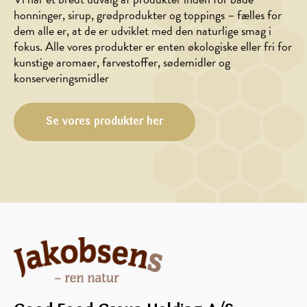
honninger, sirup, grødprodukter og toppings – fælles for
JUL/NYTÅR
Æblekompot
dem alle er, at de er udviklet med den naturlige smag i
Honningkagefigur
med
fokus. Alle vores produkter er enten økologiske eller fri for
kanel
kunstige aromaer, farvestoffer, sødemidler og
konserveringsmidler
Se vores produkter her