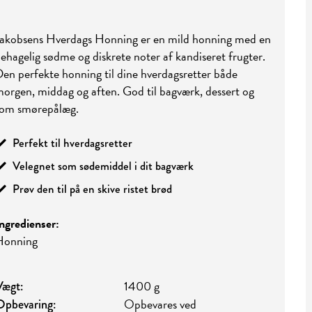
akobsens Hverdags Honning er en mild honning med en
ehagelig sødme og diskrete noter af kandiseret frugter.
en perfekte honning til dine hverdagsretter både
orgen, middag og aften. God til bagværk, dessert og
som smørepålæg.
Perfekt til hverdagsretter
Velegnet som sødemiddel i dit bagværk
Prøv den til på en skive ristet brød
ngredienser:
Honning
1400 g
Vægt:
Opbevares ved
Opbevaring: