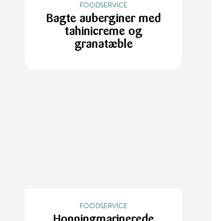
FOODSERVICE
Bagte auberginer med
tahinicreme og
granatæble
FOODSERVICE
Honningmarinerede