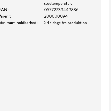
stuetemperatur.
05772739449836
EAN:
200000094
Varenr:
547 dage fra produktion
Minimum holdbarhed: