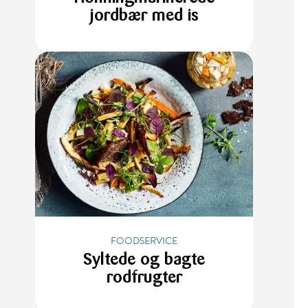
jordbær med is
FOODSERVICE
Syltede og bagte
rodfrugter