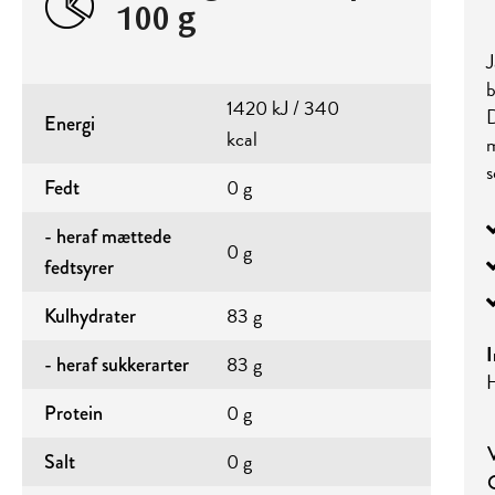
100 g
J
b
1420 kJ / 340
D
Energi
kcal
m
0 g
Fedt
- heraf mættede
0 g
fedtsyrer
83 g
Kulhydrater
I
83 g
- heraf sukkerarter
0 g
Protein
0 g
Salt