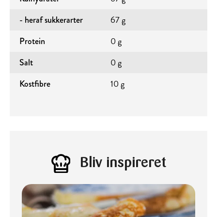
67 g
- heraf sukkerarter
0 g
Protein
0 g
Salt
10 g
Kostfibre
Bliv inspireret