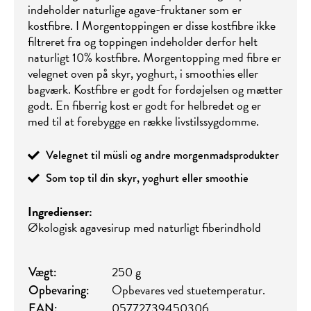
indeholder naturlige agave-fruktaner som er
kostfibre. I Morgentoppingen er disse kostfibre ikke
filtreret fra og toppingen indeholder derfor helt
naturligt 10% kostfibre. Morgentopping med fibre er
velegnet oven på skyr, yoghurt, i smoothies eller
bagværk. Kostfibre er godt for fordøjelsen og mætter
godt. En fiberrig kost er godt for helbredet og er
med til at forebygge en række livstilssygdomme.
Velegnet til müsli og andre morgenmadsprodukter
Som top til din skyr, yoghurt eller smoothie
Ingredienser:
Økologisk agavesirup med naturligt fiberindhold
250 g
Vægt:
Opbevares ved stuetemperatur.
Opbevaring:
05772739450306
EAN: