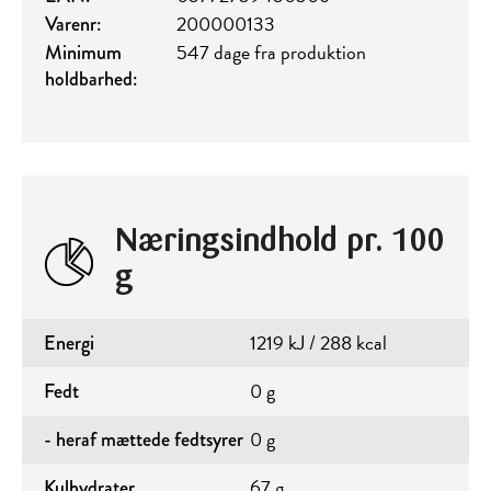
200000133
Varenr:
547 dage fra produktion
Minimum
holdbarhed:
Næringsindhold pr. 100
g
1219 kJ / 288 kcal
Energi
0 g
Fedt
0 g
- heraf mættede fedtsyrer
67 g
Kulhydrater