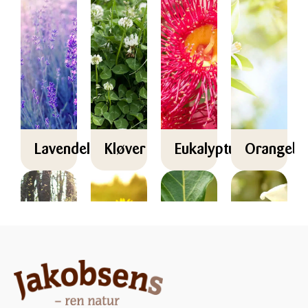
Lavendel
Kløver
Eukalyptus
Orangebl