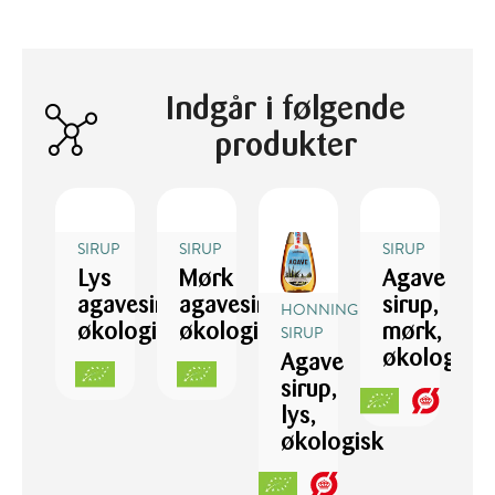
Indgår i følgende
produkter
SIRUP
SIRUP
SIRUP
Lys
Mørk
Agave
agavesirup,
agavesirup,
sirup,
HONNING
økologisk
økologisk
mørk,
SIRUP
økologisk
Agave
sirup,
lys,
økologisk