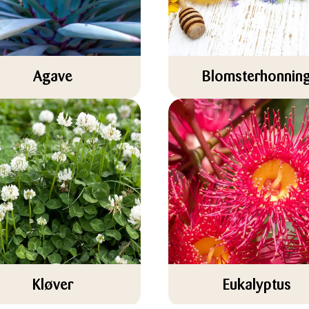
Agave
Blomsterhonnin
Kløver
Eukalyptus