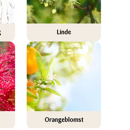
g
Linde
Orangeblomst