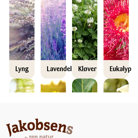
Lyng
Lavendel
Kløver
Eukalyptu