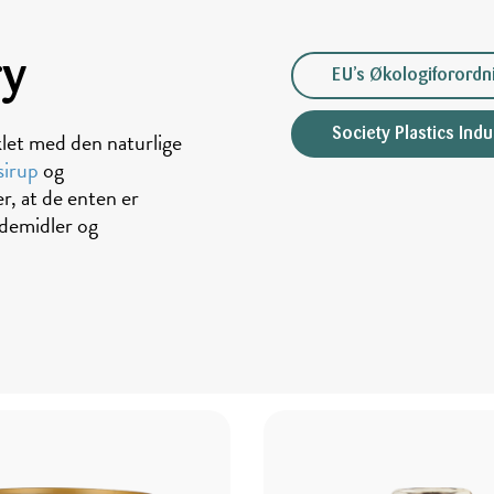
ry
EU’s Økologiforordn
Society Plastics Indu
klet med den naturlige
sirup
og
r, at de enten er
sødemidler og