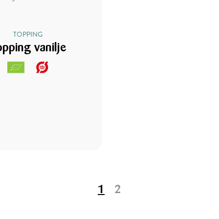
TOPPING
opping vanilje
1
2