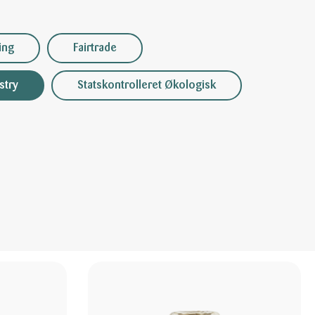
ing
Fairtrade
stry
Statskontrolleret Økologisk