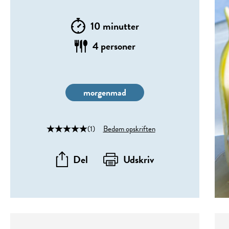
10 minutter
4 personer
morgenmad
(1)
Bedøm opskriften
Del
Udskriv