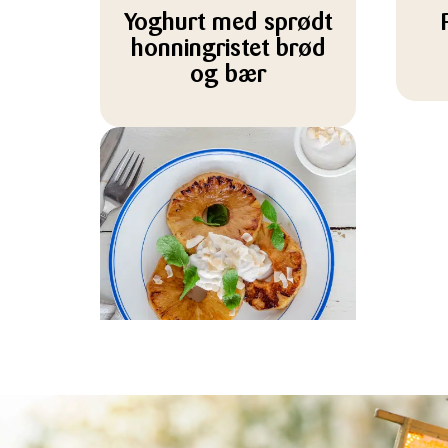
Yoghurt med sprødt
honningristet brød
og bær
DESSERT, MORGENMAD
Karamelliserede