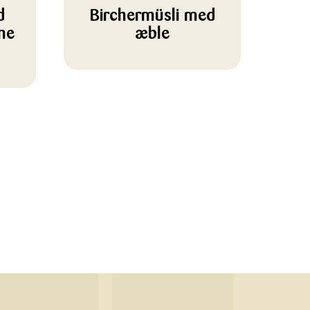
d
Birchermüsli med
me
æble