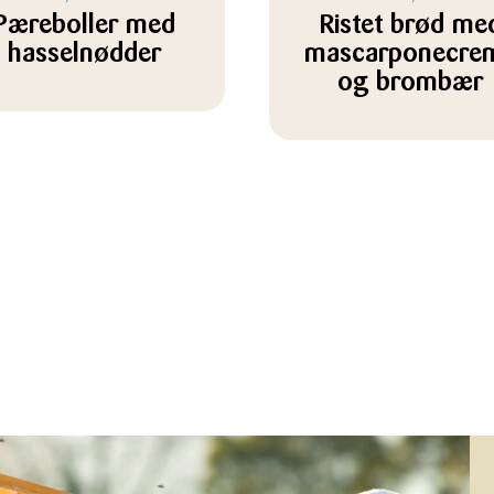
Pæreboller med
Ristet brød me
hasselnødder
mascarponecre
og brombær