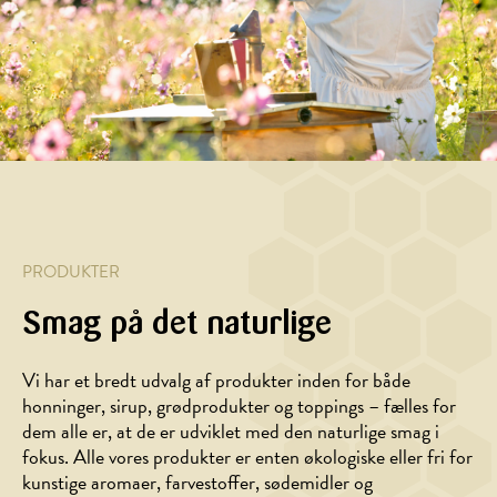
med
mascarponecreme
og
brombær
PRODUKTER
Smag på det naturlige
Vi har et bredt udvalg af produkter inden for både
honninger, sirup, grødprodukter og toppings – fælles for
dem alle er, at de er udviklet med den naturlige smag i
fokus. Alle vores produkter er enten økologiske eller fri for
kunstige aromaer, farvestoffer, sødemidler og