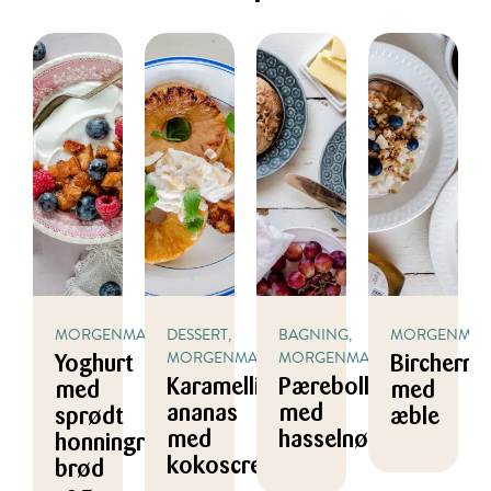
MORGENMAD
DESSERT,
BAGNING,
MORGENMA
MORGENMAD
MORGENMAD
Yoghurt
Birchermü
Karamelliserede
Pæreboller
med
med
ananas
med
sprødt
æble
med
hasselnødder
honningristet
kokoscreme
brød