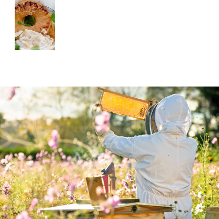
DESSERT,
MORGENMAD
Karamelliserede
ananas
med
kokoscreme