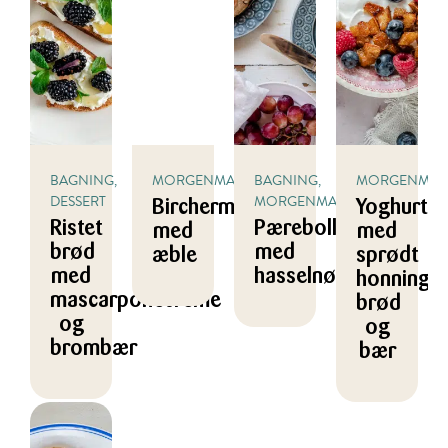
BAGNING,
MORGENMAD
BAGNING,
MORGENMA
DESSERT
MORGENMAD
Birchermüsli
Yoghurt
Ristet
Pæreboller
med
med
brød
med
æble
sprødt
med
hasselnødder
honningri
mascarponecreme
brød
og
og
brombær
bær