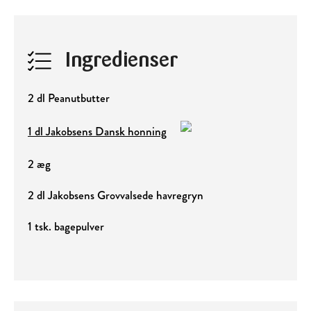
Ingredienser
2 dl Peanutbutter
1 dl Jakobsens Dansk honning
2 æg
2 dl Jakobsens Grovvalsede havregryn
1 tsk. bagepulver