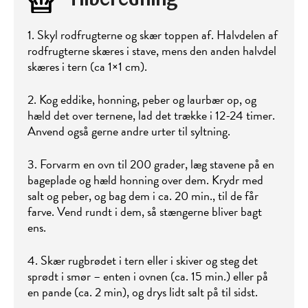
Tilberedning
1. Skyl rodfrugterne og skær toppen af. Halvdelen af
rodfrugterne skæres i stave, mens den anden halvdel
skæres i tern (ca 1×1 cm).
2. Kog eddike, honning, peber og laurbær op, og
hæld det over ternene, lad det trække i 12-24 timer.
Anvend også gerne andre urter til syltning.
3. Forvarm en ovn til 200 grader, læg stavene på en
bageplade og hæld honning over dem. Krydr med
salt og peber, og bag dem i ca. 20 min., til de får
farve. Vend rundt i dem, så stængerne bliver bagt
ens.
4. Skær rugbrødet i tern eller i skiver og steg det
sprødt i smør – enten i ovnen (ca. 15 min.) eller på
en pande (ca. 2 min), og drys lidt salt på til sidst.