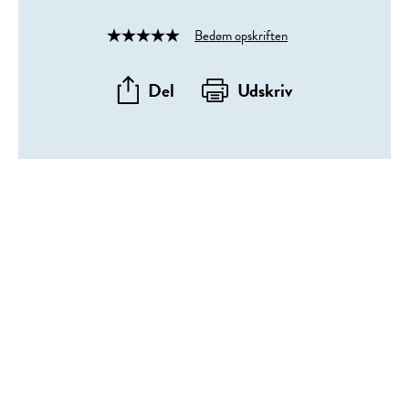
Bedøm opskriften
Rated
4
out
Del
Udskriv
of
5