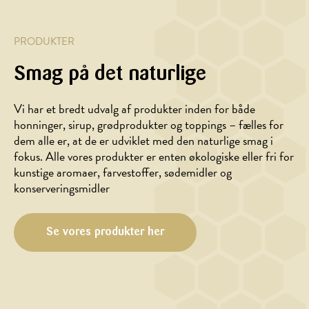
PRODUKTER
Smag på det naturlige
Vi har et bredt udvalg af produkter inden for både
honninger, sirup, grødprodukter og toppings – fælles for
dem alle er, at de er udviklet med den naturlige smag i
fokus. Alle vores produkter er enten økologiske eller fri for
kunstige aromaer, farvestoffer, sødemidler og
HOVEDRET
HOVEDRET,
konserveringsmidler
MARINADE/DRESSING
Pasta
Honningmarinerede
med
grønne
cremet
Se vores produkter her
bønner
flødesauce,
bacon
og
honning