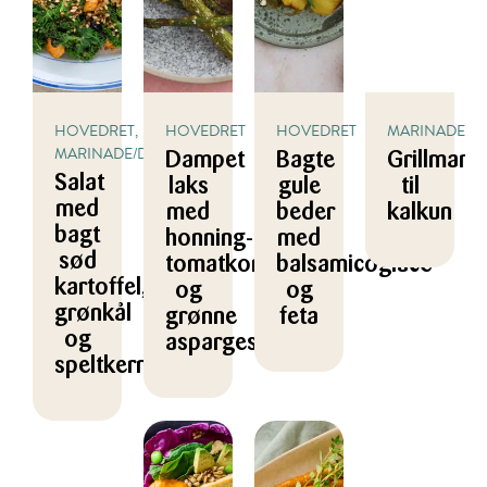
HOVEDRET,
HOVEDRET
HOVEDRET
MARINADE/DR
MARINADE/DRESSING
Dampet
Bagte
Grillmari
Salat
laks
gule
til
med
med
beder
kalkun
bagt
honning-
med
sød
tomatkompot
balsamicoglace
kartoffel,
og
og
grønkål
grønne
feta
og
asparges
speltkerner