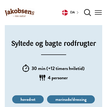
DA
Syltede og bagte rodfrugter
30 min (+12 timers hviletid)
4 personer
hovedret
marinade/dressing