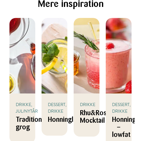
Mere inspiration
DRIKKE,
DESSERT,
DRIKKE
DESSERT,
JUL/NYTÅR
DRIKKE
DRIKKE
Rhu&Rose
Traditionel
Honninglemonade
Honningm
Mocktail
grog
–
lowfat