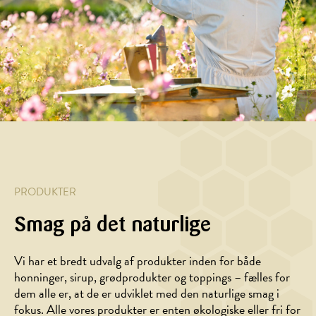
og
og
appelsin
honning
PRODUKTER
Smag på det naturlige
DESSERT,
DRIKKE,
Vi har et bredt udvalg af produkter inden for både
DRIKKE
MORGENMAD
honninger, sirup, grødprodukter og toppings – fælles for
Honningmilkshake
Grøn
dem alle er, at de er udviklet med den naturlige smag i
smoothie
fokus. Alle vores produkter er enten økologiske eller fri for