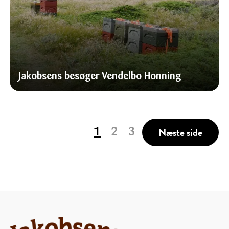
Jakobsens besøger Vendelbo Honning
Næste side
1
2
3