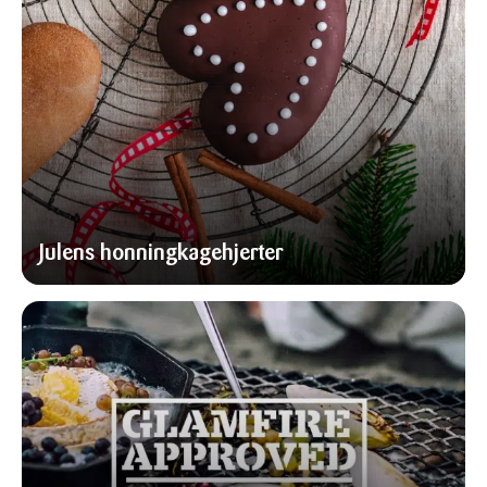
Julens honningkagehjerter