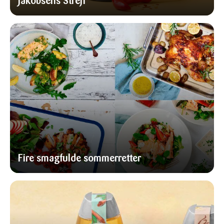
Jakobsens Strejf
Fire smagfulde sommerretter