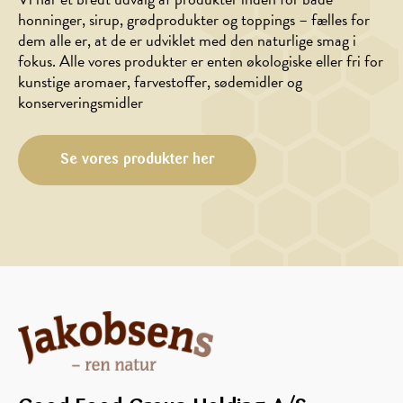
BAGNING,
BAGNING
honninger, sirup, grødprodukter og toppings – fælles for
JUL/NYTÅR
Grove
dem alle er, at de er udviklet med den naturlige smag i
Brunkager
sandwichboller
fokus. Alle vores produkter er enten økologiske eller fri for
kunstige aromaer, farvestoffer, sødemidler og
konserveringsmidler
Se vores produkter her