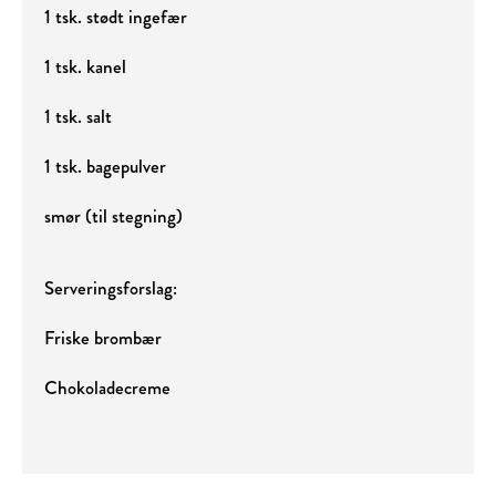
1 tsk. stødt ingefær
1 tsk. kanel
1 tsk. salt
1 tsk. bagepulver
smør (til stegning)
Serveringsforslag:
Friske brombær
Chokoladecreme