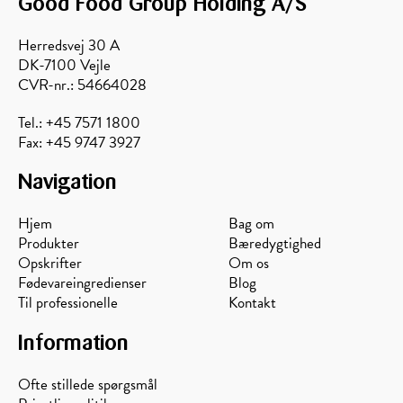
Good Food Group Holding A/S
Herredsvej 30 A
DK-7100 Vejle
CVR-nr.: 54664028
Tel.: +45 7571 1800
Fax: +45 9747 3927
Navigation
Hjem
Bag om
Produkter
Bæredygtighed
Opskrifter
Om os
Fødevareingredienser
Blog
Til professionelle
Kontakt
Information
Ofte stillede spørgsmål