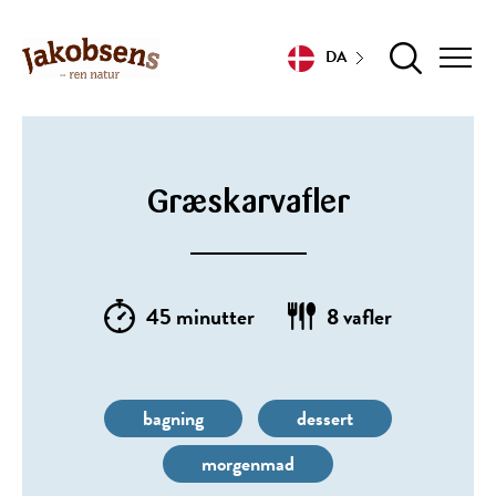
DA
Græskarvafler
45 minutter
8 vafler
bagning
dessert
morgenmad