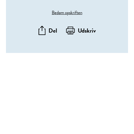
Bedøm opskriften
Del
Udskriv