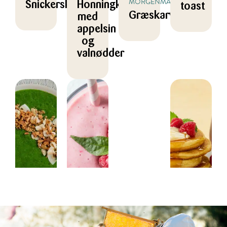
MORGENMAD
Snickerskugler
Honningkage
toast
Græskarvafler
med
appelsin
og
valnødder
DRIKKE,
DRIKKE,
MORGENMAD
DESSERT,