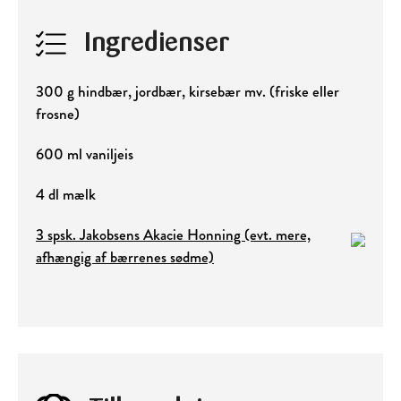
Ingredienser
300 g hindbær, jordbær, kirsebær mv. (friske eller
frosne)
600 ml vaniljeis
4 dl mælk
3 spsk. Jakobsens Akacie Honning (evt. mere,
afhængig af bærrenes sødme)