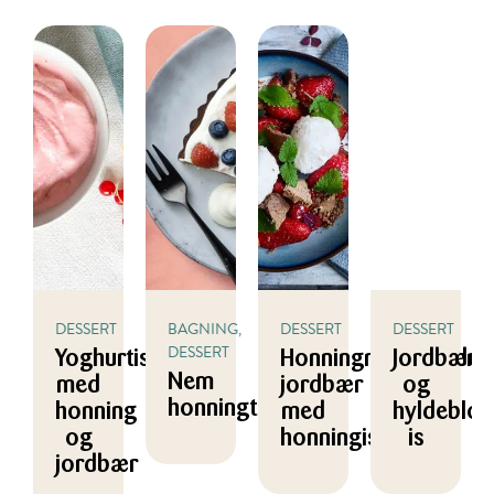
DESSERT
BAGNING,
DESSERT
DESSERT
DESSERT
Yoghurtis
Honningmarinerede
Jordbær-
Nem
med
jordbær
og
honningtærte
honning
med
hyldeblo
og
honningis
is
jordbær