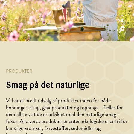
PRODUKTER
Smag på det naturlige
BAGNING,
DESSERT
DESSERT,
Bagt
Vi har et bredt udvalg af produkter inden for både
MORGENMAD
camembert
honninger, sirup, grødprodukter og toppings – fælles for
Honningvafler
med
dem alle er, at de er udviklet med den naturlige smag i
akaciehonning
fokus. Alle vores produkter er enten økologiske eller fri for
kunstige aromaer, farvestoffer, sødemidler og