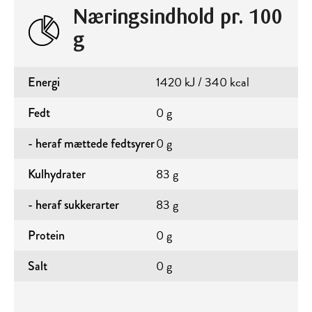
Næringsindhold pr. 100
g
1420 kJ / 340 kcal
Energi
0 g
Fedt
0 g
- heraf mættede fedtsyrer
83 g
Kulhydrater
83 g
- heraf sukkerarter
0 g
Protein
0 g
Salt