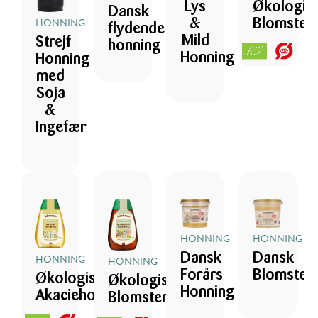
Økologis
Lys
Dansk
HONNING
Blomster
&
flydende
Mild
Strejf
honning
Honning
Honning
med
Soja
&
Ingefær
HONNING
HONNING
Dansk
Dansk
HONNING
HONNING
Blomster
Forårs
Økologisk
Økologisk
Honning
Akaciehonning
Blomsterhonning