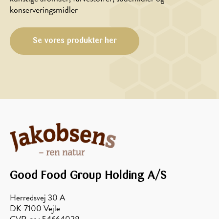
Honningmarinerede
med
konserveringsmidler
grønne
gedeost
bønner
og
honning
Se vores produkter her
Good Food Group Holding A/S
Herredsvej 30 A
DK-7100 Vejle