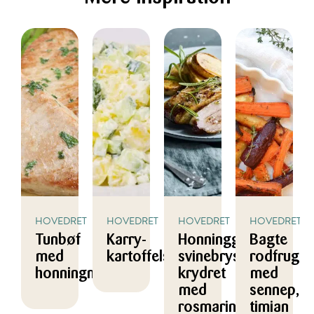
HOVEDRET
HOVEDRET
HOVEDRET
HOVEDRET
Tunbøf
Karry-
Honningglaseret
Bagte
med
kartoffelsalat
svinebryst
rodfrugte
honningmarinade
krydret
med
med
sennep,
rosmarin
timian