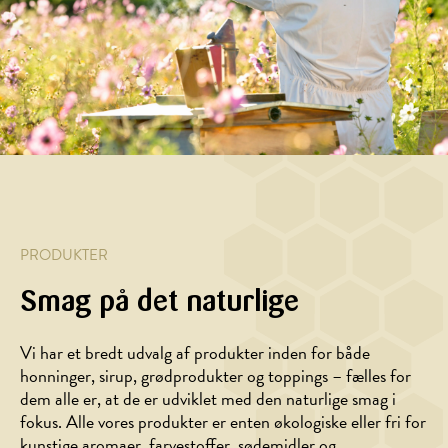
andebryst
med
bagte
og
timian
rodfrugter
honning-/
og
rosmarin
PRODUKTER
Smag på det naturlige
Vi har et bredt udvalg af produkter inden for både
honninger, sirup, grødprodukter og toppings – fælles for
dem alle er, at de er udviklet med den naturlige smag i
HOVEDRET,
HOVEDRET
fokus. Alle vores produkter er enten økologiske eller fri for
MARINADE/DRESSING
Galette
kunstige aromaer, farvestoffer, sødemidler og