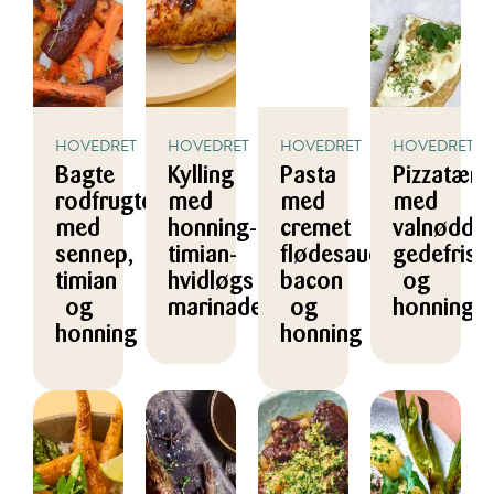
HOVEDRET
HOVEDRET
HOVEDRET
HOVEDRET
Bagte
Kylling
Pasta
Pizzatært
rodfrugter
med
med
med
med
honning-
cremet
valnødder
sennep,
timian-
flødesauce,
gedefrisk
timian
hvidløgs
bacon
og
og
marinade
og
honning
honning
honning