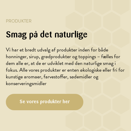
PRODUKTER
Smag på det naturlige
Vi har et bredt udvalg af produkter inden for både
honninger, sirup, grødprodukter og toppings – fælles for
dem alle er, at de er udviklet med den naturlige smag i
fokus. Alle vores produkter er enten økologiske eller fri for
kunstige aromaer, farvestoffer, sødemidler og
FROKOST,
HOVEDRET,
konserveringsmidler
HOVEDRET
MARINADE/DRESSING
Pizza
Syltede
med
og
Se vores produkter her
parmaskinke,
bagte
rucola
rodfrugter
og
grillede