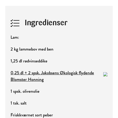
Ingredienser
Lam:
2 kg lammebov med ben
1,25 dl rødvinseddike
0,25 dl + 2 spsk. Jakobsens Økologisk flydende
Blomster Honning
1 spsk. olivenolie
1 tsk. salt
Friskkværnet sort peber