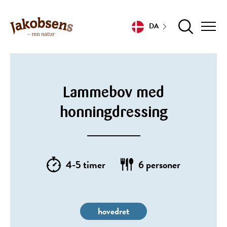
DA
Lammebov med
honningdressing
4-5 timer
6 personer
hovedret