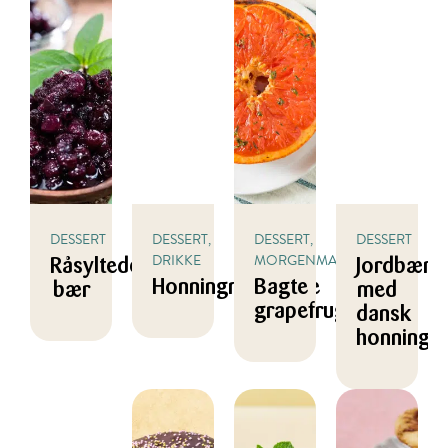
DESSERT
DESSERT,
DESSERT,
DESSERT
DRIKKE
MORGENMAD
Råsyltede
Jordbærko
Honningmilkshake
Bagte
bær
med
grapefrugter
dansk
honning