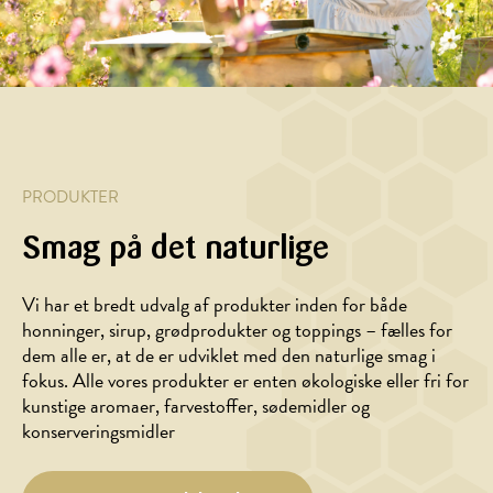
PRODUKTER
Smag på det naturlige
DESSERT,
DESSERT,
Vi har et bredt udvalg af produkter inden for både
MORGENMAD
DRIKKE
honninger, sirup, grødprodukter og toppings – fælles for
Havrepandekager
Honninglemonade
dem alle er, at de er udviklet med den naturlige smag i
med
fokus. Alle vores produkter er enten økologiske eller fri for
skyr
kunstige aromaer, farvestoffer, sødemidler og
og
konserveringsmidler
honning