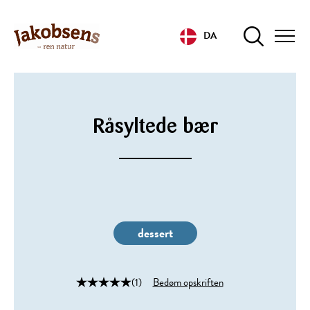
DA
Råsyltede bær
dessert
(1)
Bedøm opskriften