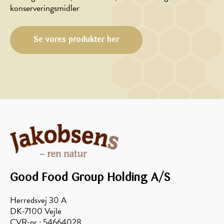
HOVEDRET,
HOVEDRET,
konserveringsmidler
JUL/NYTÅR
JUL/NYTÅR,
MARINADE/DRESSING
Helstegt
Honningrødkål
and
Se vores produkter her
med
med
solbær
anis-/kanel-/honningglasering
Good Food Group Holding A/S
Herredsvej 30 A
DK-7100 Vejle
CVR-nr.: 54664028