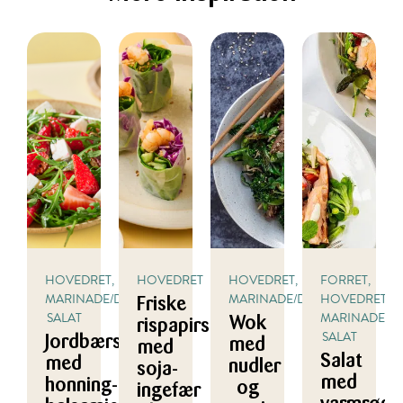
HOVEDRET,
HOVEDRET
HOVEDRET,
FORRET,
MARINADE/DRESSING,
MARINADE/DRESSING
HOVEDRET,
Friske
SALAT
MARINADE/DR
Wok
rispapirsruller
SALAT
Jordbærsalat
med
med
Salat
med
nudler
soja-
med
honning-
og
ingefær