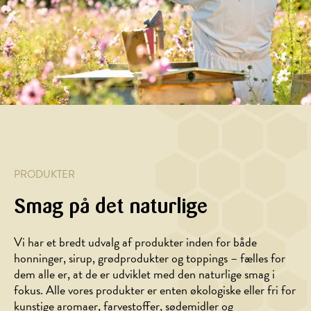
gule
af
med
og
beder
grillede
gedeost
hyldeblo
med
grøntsager
og
torsk
balsamicoglace
med
honning
med
og
bagte
kartofler
feta
cherrytomater
PRODUKTER
Smag på det naturlige
Vi har et bredt udvalg af produkter inden for både
honninger, sirup, grødprodukter og toppings – fælles for
dem alle er, at de er udviklet med den naturlige smag i
fokus. Alle vores produkter er enten økologiske eller fri for
kunstige aromaer, farvestoffer, sødemidler og