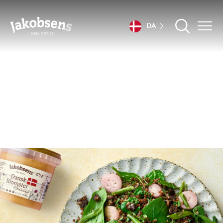
DA
Smagfulde forårssalater