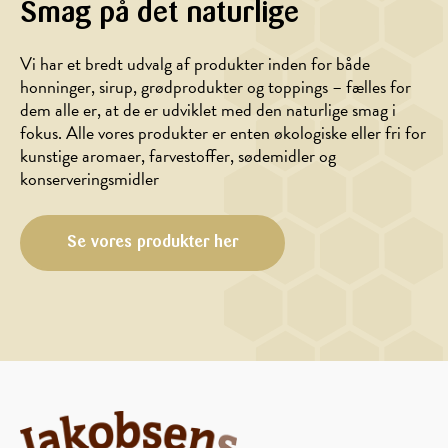
Smag på det naturlige
Vi har et bredt udvalg af produkter inden for både
BAGNING,
DRIKKE,
honninger, sirup, grødprodukter og toppings – fælles for
DESSERT
MORGENMAD
dem alle er, at de er udviklet med den naturlige smag i
Sirupskage
Smoothie
fokus. Alle vores produkter er enten økologiske eller fri for
med
med
kunstige aromaer, farvestoffer, sødemidler og
dadler
blåbær,
konserveringsmidler
og
banan
gulerødder
og
appelsin
Se vores produkter her