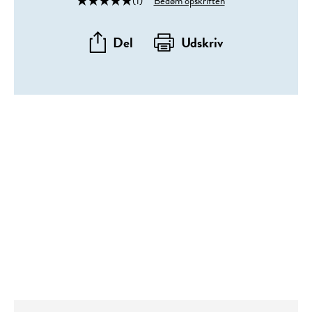
(1)
Bedøm opskriften
Del
Udskriv