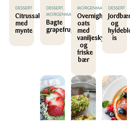
DESSERT
DESSERT,
MORGENMAD
DESSERT
MORGENMAD
Citrussalat
Overnight
Jordbær-
Bagte
med
oats
og
grapefrugter
mynte
med
hyldeblo
vaniljeskyr
is
og
friske
bær