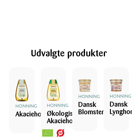
Udvalgte produkter
HONNING
HONNING
Dansk
Dansk
HONNING
HONNING
Lynghonn
Blomsterhonning
Økologisk
Akaciehonning
Akaciehonning