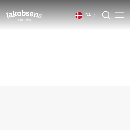
DA
Forfriskende drikkevarer