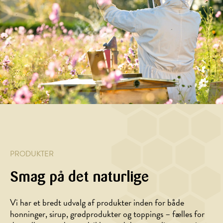
og
med
hyldeblomst
agavesirup
hindbær
creme
is
smoothie
fraiche
og
brændt,
hvid
chokolade
PRODUKTER
Smag på det naturlige
Vi har et bredt udvalg af produkter inden for både
honninger, sirup, grødprodukter og toppings – fælles for