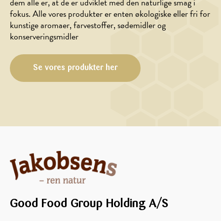
dem alle er, at de er udviklet med den naturlige smag i
fokus. Alle vores produkter er enten økologiske eller fri for
DRIKKE,
BAGNING,
kunstige aromaer, farvestoffer, sødemidler og
MORGENMAD
DESSERT,
konserveringsmidler
JUL/NYTÅR
Smoothie
Kanel
med
stjernebrød
blåbær,
Se vores produkter her
med
banan
honning
og
glaze
appelsin
Good Food Group Holding A/S