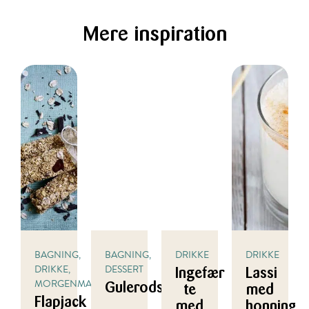
Mere inspiration
BAGNING,
BAGNING,
DRIKKE
DRIKKE
DRIKKE,
DESSERT
Ingefær
Lassi
MORGENMAD
Gulerodskage
te
med
Flapjack
med
honning