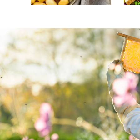
JUL/NYTÅR
Brune kartofler