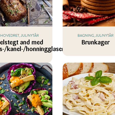
HOVEDRET, JUL/NYTÅR
BAGNING, JUL/NYTÅR
elstegt and med
Brunkager
is-/kanel-/honningglasering