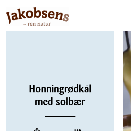
Honningrødkål
med solbær