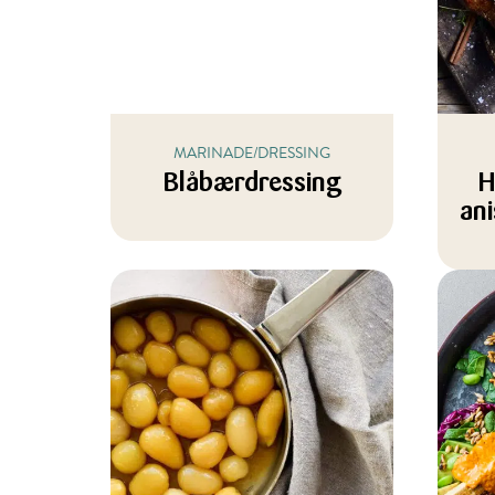
MARINADE/DRESSING
Blåbærdressing
H
an