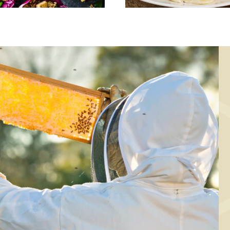
FORRET, HOVEDRET
HOVEDRET
Kålwraps
Pasta med crem
flødesauce, bac
og honning