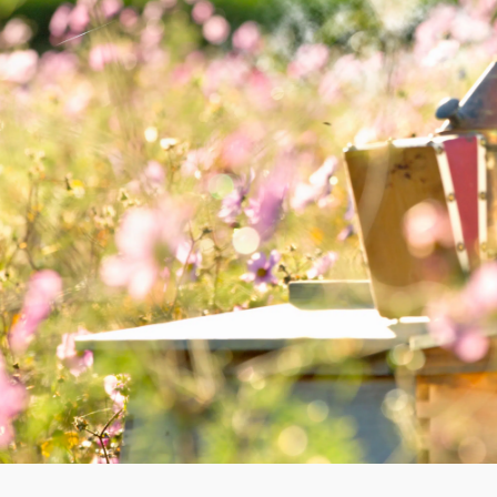
FORRET, JUL/NYTÅR
Bagt torskeryg med
B
honning
me