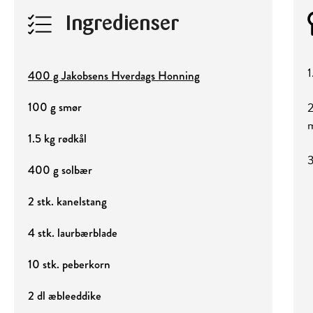
Ingredienser
1
400 g Jakobsens Hverdags Honning
2
100 g smør
m
1.5 kg rødkål
3
400 g solbær
2 stk. kanelstang
4 stk. laurbærblade
10 stk. peberkorn
2 dl æbleeddike