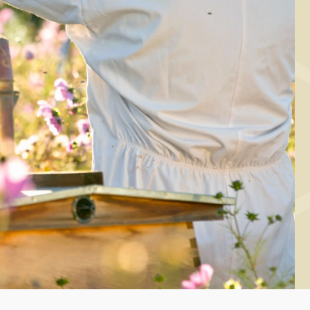
HOVEDRET
agte rodfrugter
d sennep, timian
og honning