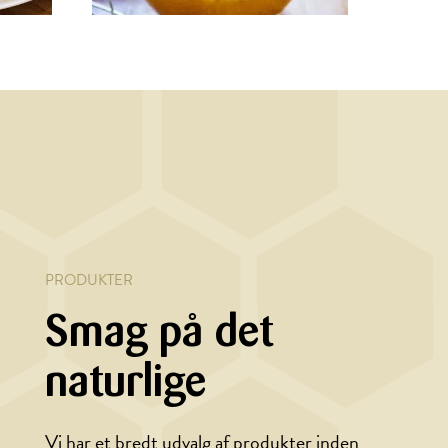
MARINADE/DRESSING
et
Honning-/sennepsdressing
on
PRODUKTER
Smag på det
naturlige
Vi har et bredt udvalg af produkter inden