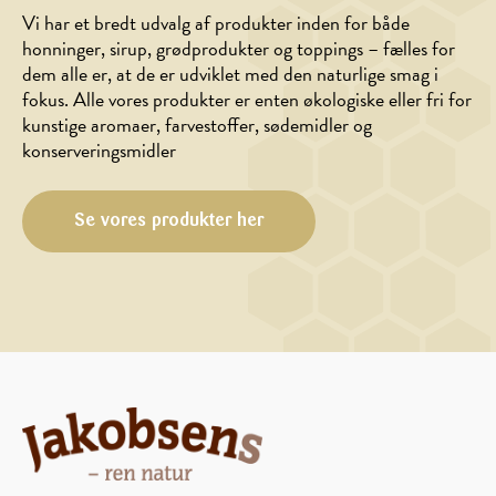
Vi har et bredt udvalg af produkter inden for både
honninger, sirup, grødprodukter og toppings – fælles for
dem alle er, at de er udviklet med den naturlige smag i
HOVEDRET
HOVEDRET,
fokus. Alle vores produkter er enten økologiske eller fri for
MARINADE/DRESSING
Lammebov
kunstige aromaer, farvestoffer, sødemidler og
Syltede
med
konserveringsmidler
og
honningdressing
bagte
rodfrugter
Se vores produkter her