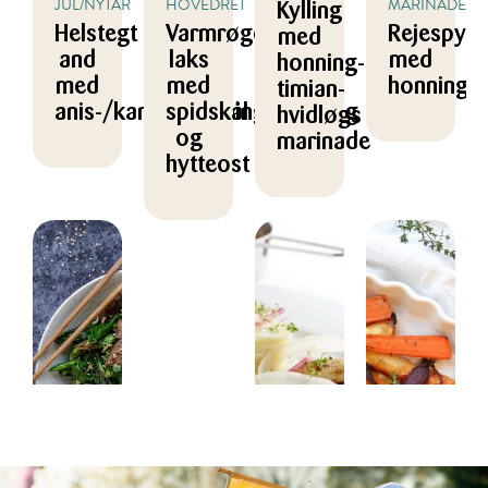
JUL/NYTÅR
HOVEDRET
MARINADE/DR
Kylling
Helstegt
Varmrøget
Rejespyd
med
and
laks
med
honning-
med
med
honning/c
timian-
anis-/kanel-/honningglasering
spidskål
hvidløgs
og
marinade
hytteost