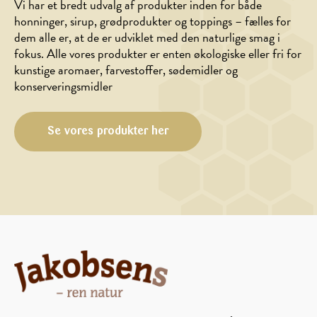
Vi har et bredt udvalg af produkter inden for både
honninger, sirup, grødprodukter og toppings – fælles for
dem alle er, at de er udviklet med den naturlige smag i
FORRET,
HOVEDRET
fokus. Alle vores produkter er enten økologiske eller fri for
HOVEDRET,
Karry-
kunstige aromaer, farvestoffer, sødemidler og
MARINADE/DRESSING,
kartoffelsalat
konserveringsmidler
SALAT
Salat
med
Se vores produkter her
varmrøget
laks
og
honningdressing