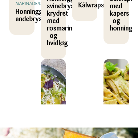
MARINADE/DRESSING
Kålwraps
svinebryst
med
Honningglaseret
krydret
kapers
andebryst
med
og
rosmarin
honning
og
hvidløg