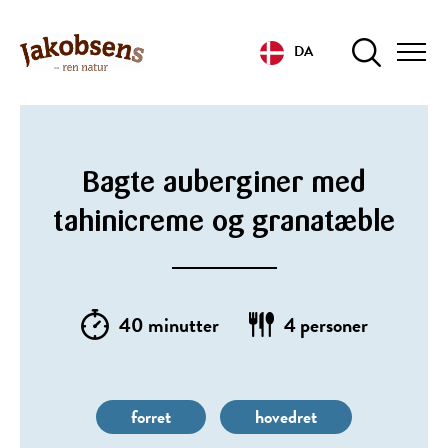
DA
Bagte auberginer med
tahinicreme og granatæble
40 minutter
4 personer
forret
hovedret